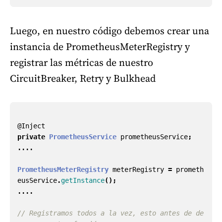
Luego, en nuestro código debemos crear una
instancia de PrometheusMeterRegistry y
registrar las métricas de nuestro
CircuitBreaker, Retry y Bulkhead
@Inject
private
PrometheusService
prometheusService
;
....
PrometheusMeterRegistry
meterRegistry
=
prometh
eusService
.
getInstance
();
....
// Registramos todos a la vez, esto antes de de