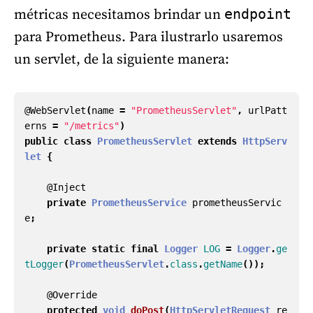
métricas necesitamos brindar un
endpoint
para Prometheus. Para ilustrarlo usaremos
un servlet, de la siguiente manera:
@WebServlet
(
name
=
"PrometheusServlet"
,
urlPatt
erns
=
"/metrics"
)
public
class
PrometheusServlet
extends
HttpServ
let
{
@Inject
private
PrometheusService
prometheusServic
e
;
private
static
final
Logger
LOG
=
Logger
.
ge
tLogger
(
PrometheusServlet
.
class
.
getName
());
@Override
protected
void
doPost
(
HttpServletRequest
re