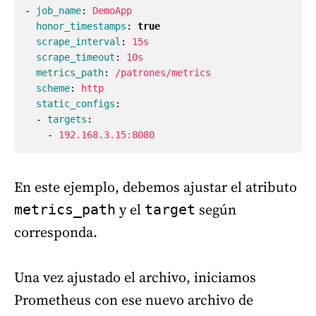
-
job_name
:
DemoApp
honor_timestamps
:
true
scrape_interval
:
15s
scrape_timeout
:
10s
metrics_path
:
/patrones/metrics
scheme
:
http
static_configs
:
-
targets
:
-
192.168.3.15:8080
En este ejemplo, debemos ajustar el atributo
y el
según
metrics_path
target
corresponda.
Una vez ajustado el archivo, iniciamos
Prometheus con ese nuevo archivo de