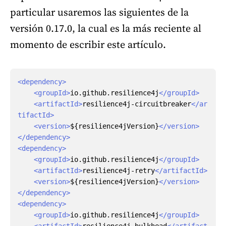
particular usaremos las siguientes de la
versión 0.17.0, la cual es la más reciente al
momento de escribir este artículo.
<dependency>
<groupId>
io.github.resilience4j
</groupId>
<artifactId>
resilience4j-circuitbreaker
</ar
tifactId>
<version>
${resilience4jVersion}
</version>
</dependency>
<dependency>
<groupId>
io.github.resilience4j
</groupId>
<artifactId>
resilience4j-retry
</artifactId>
<version>
${resilience4jVersion}
</version>
</dependency>
<dependency>
<groupId>
io.github.resilience4j
</groupId>