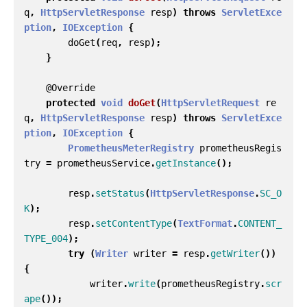
q
,
HttpServletResponse
resp
)
throws
ServletExce
ption
,
IOException
{
doGet
(
req
,
resp
);
}
@Override
protected
void
doGet
(
HttpServletRequest
re
q
,
HttpServletResponse
resp
)
throws
ServletExce
ption
,
IOException
{
PrometheusMeterRegistry
prometheusRegis
try
=
prometheusService
.
getInstance
();
resp
.
setStatus
(
HttpServletResponse
.
SC_O
K
);
resp
.
setContentType
(
TextFormat
.
CONTENT_
TYPE_004
);
try
(
Writer
writer
=
resp
.
getWriter
())
{
writer
.
write
(
prometheusRegistry
.
scr
ape
());