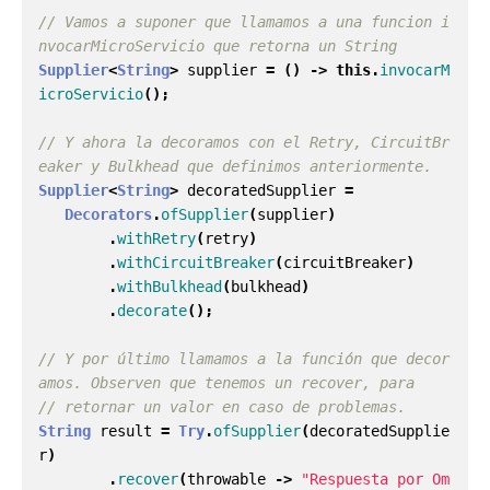
// Vamos a suponer que llamamos a una funcion i
nvocarMicroServicio que retorna un String
Supplier
<
String
>
supplier
=
()
->
this
.
invocarM
icroServicio
();
// Y ahora la decoramos con el Retry, CircuitBr
eaker y Bulkhead que definimos anteriormente.
Supplier
<
String
>
decoratedSupplier
=
Decorators
.
ofSupplier
(
supplier
)
.
withRetry
(
retry
)
.
withCircuitBreaker
(
circuitBreaker
)
.
withBulkhead
(
bulkhead
)
.
decorate
();
// Y por último llamamos a la función que decor
amos. Observen que tenemos un recover, para
// retornar un valor en caso de problemas.
String
result
=
Try
.
ofSupplier
(
decoratedSupplie
r
)
.
recover
(
throwable
->
"Respuesta por Om