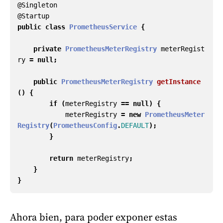
@Singleton
@Startup
public
class
PrometheusService
{
private
PrometheusMeterRegistry
meterRegist
ry
=
null
;
public
PrometheusMeterRegistry
getInstance
()
{
if
(
meterRegistry
==
null
)
{
meterRegistry
=
new
PrometheusMeter
Registry
(
PrometheusConfig
.
DEFAULT
);
}
return
meterRegistry
;
}
}
Ahora bien, para poder exponer estas