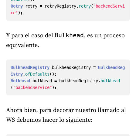
Retry
retry
=
retryRegistry
.
retry
(
"backendServi
ce"
);
Y para el caso del
, es un proceso
Bulkhead
equivalente.
BulkheadRegistry
bulkheadRegistry
=
BulkheadReg
istry
.
ofDefaults
();
Bulkhead
bulkhead
=
bulkheadRegistry
.
bulkhead
(
"backendService"
);
Ahora bien, para decorar nuestro llamado al
WS debemos hacer lo siguiente: