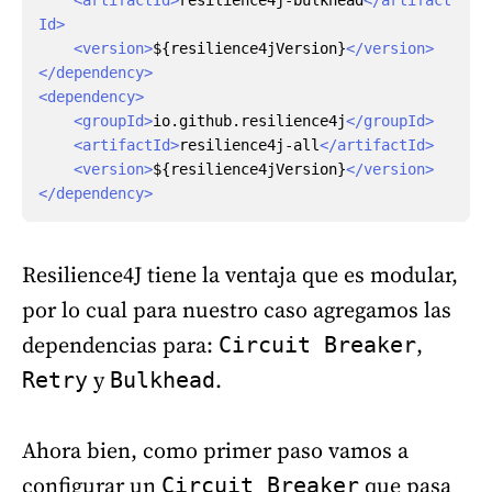
<artifactId>
resilience4j-bulkhead
</artifact
Id>
<version>
${resilience4jVersion}
</version>
</dependency>
<dependency>
<groupId>
io.github.resilience4j
</groupId>
<artifactId>
resilience4j-all
</artifactId>
<version>
${resilience4jVersion}
</version>
</dependency>
Resilience4J tiene la ventaja que es modular,
por lo cual para nuestro caso agregamos las
dependencias para:
,
Circuit Breaker
y
.
Retry
Bulkhead
Ahora bien, como primer paso vamos a
configurar un
que pasa
Circuit Breaker