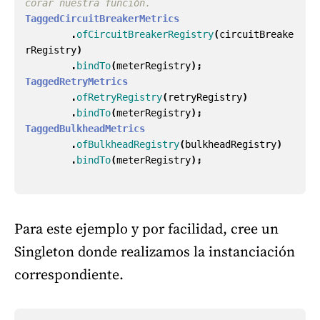
corar nuestra función.
TaggedCircuitBreakerMetrics
.
ofCircuitBreakerRegistry
(
circuitBreake
rRegistry
)
.
bindTo
(
meterRegistry
);
TaggedRetryMetrics
.
ofRetryRegistry
(
retryRegistry
)
.
bindTo
(
meterRegistry
);
TaggedBulkheadMetrics
.
ofBulkheadRegistry
(
bulkheadRegistry
)
.
bindTo
(
meterRegistry
);
Para este ejemplo y por facilidad, cree un
Singleton donde realizamos la instanciación
correspondiente.