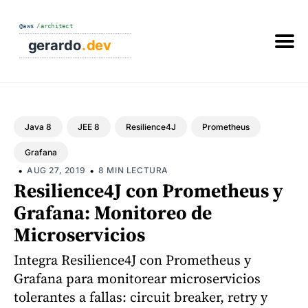
Buscar
en
el
blog
Java 8
JEE 8
Resilience4J
Prometheus
Grafana
•
•
AUG 27, 2019
8 MIN LECTURA
Resilience4J con Prometheus y
Grafana: Monitoreo de
Microservicios
Integra Resilience4J con Prometheus y
Grafana para monitorear microservicios
tolerantes a fallas: circuit breaker, retry y