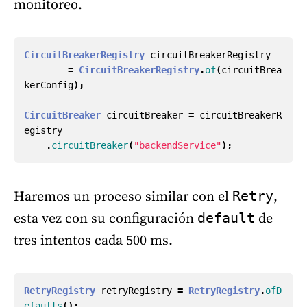
monitoreo.
CircuitBreakerRegistry
circuitBreakerRegistry
=
CircuitBreakerRegistry
.
of
(
circuitBrea
kerConfig
);
CircuitBreaker
circuitBreaker
=
circuitBreakerR
egistry
.
circuitBreaker
(
"backendService"
);
Haremos un proceso similar con el
,
Retry
esta vez con su configuración
de
default
tres intentos cada 500 ms.
RetryRegistry
retryRegistry
=
RetryRegistry
.
ofD
efaults
();