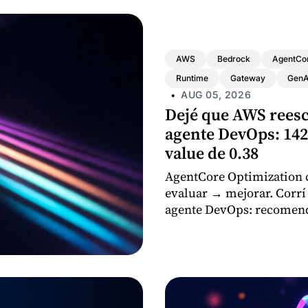
AWS
Bedrock
AgentCo
Runtime
Gateway
GenA
AUG 05, 2026
•
Dejé que AWS reesc
agente DevOps: 142
value de 0.38
AgentCore Optimization c
evaluar → mejorar. Corrí
agente DevOps: recomenda