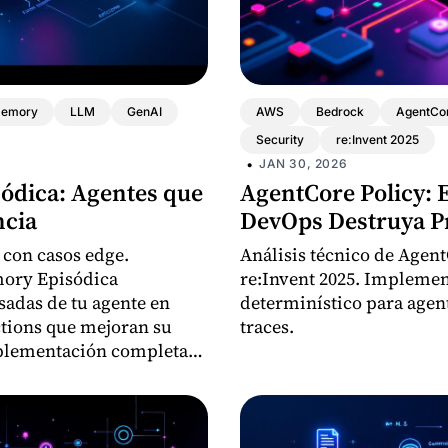
emory
LLM
GenAI
AWS
Bedrock
AgentCo
Security
re:Invent 2025
•
JAN 30, 2026
ódica: Agentes que
AgentCore Policy: E
ncia
DevOps Destruya P
 con casos edge.
Análisis técnico de Agen
ory Episódica
re:Invent 2025. Implemen
sadas de tu agente en
determinístico para agen
ctions que mejoran su
traces.
plementación completa
l.