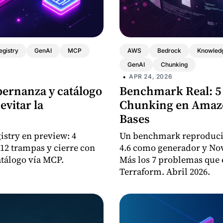
egistry
GenAI
MCP
AWS
Bedrock
Knowled
GenAI
Chunking
•
APR 24, 2026
bernanza y catálogo
Benchmark Real: 5 
evitar la
Chunking en Amaz
Bases
istry en preview: 4
Un benchmark reproducib
 12 trampas y cierre con
4.6 como generador y Nov
tálogo vía MCP.
Más los 7 problemas que 
Terraform. Abril 2026.