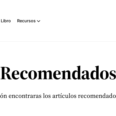
Libro
Recursos
car
g
Recomendado
ión encontraras los artículos recomendado