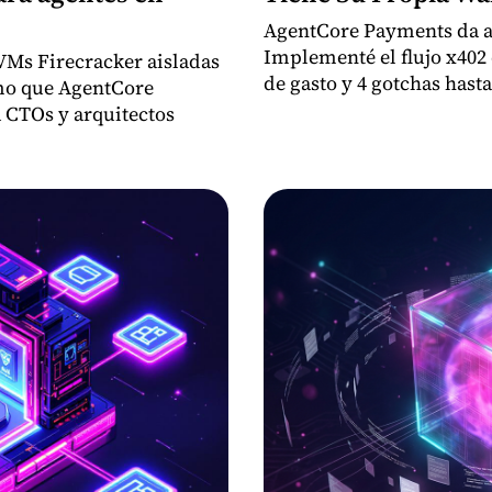
AgentCore Payments da a 
Implementé el flujo x402 
Ms Firecracker aisladas
de gasto y 4 gotchas hasta
smo que AgentCore
 CTOs y arquitectos