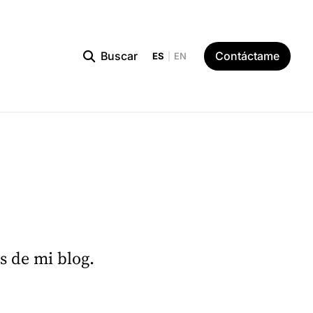
Contáctame
Buscar
ES
EN
|
s
s de mi blog.