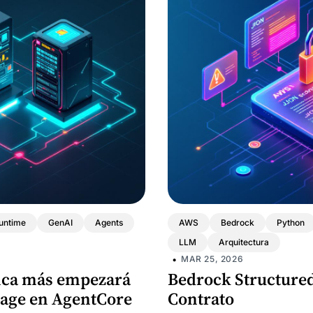
untime
GenAI
Agents
AWS
Bedrock
Python
LLM
Arquitectura
•
MAR 25, 2026
nca más empezará
Bedrock Structured
rage en AgentCore
Contrato