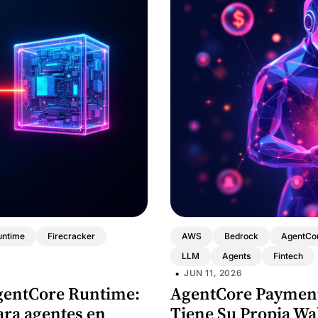
untime
Firecracker
AWS
Bedrock
AgentCo
LLM
Agents
Fintech
•
JUN 11, 2026
entCore Runtime:
AgentCore Payment
ara agentes en
Tiene Su Propia Wal