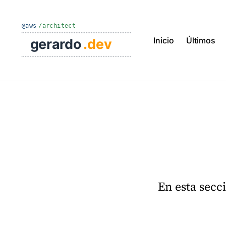
Inicio
Últimos
Bus
en
el
blo
En esta secc