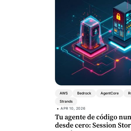
AWS
Bedrock
AgentCore
R
Strands
•
APR 10, 2026
Tu agente de código nu
desde cero: Session Sto