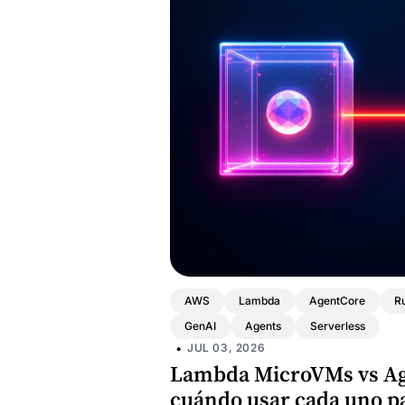
AWS
Lambda
AgentCore
R
GenAI
Agents
Serverless
•
JUL 03, 2026
Lambda MicroVMs vs Ag
cuándo usar cada uno p