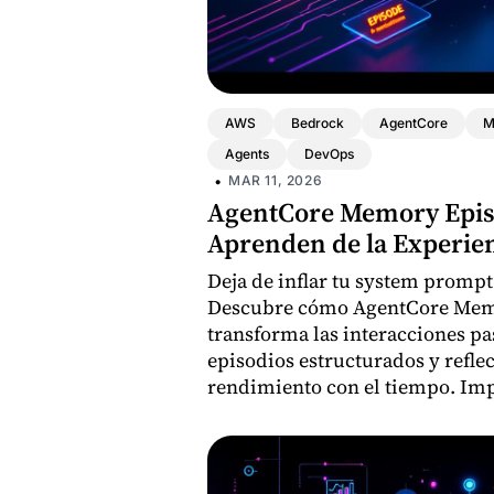
AWS
Bedrock
AgentCore
M
Agents
DevOps
•
MAR 11, 2026
AgentCore Memory Epis
Aprenden de la Experie
Deja de inflar tu system prompt
Descubre cómo AgentCore Mem
transforma las interacciones pa
episodios estructurados y refle
rendimiento con el tiempo. Im
con boto3 y un caso DevOps rea