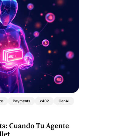
re
Payments
x402
GenAI
s: Cuando Tu Agente
let