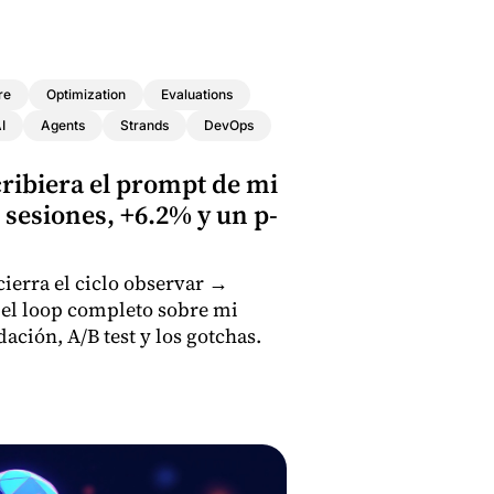
re
Optimization
Evaluations
I
Agents
Strands
DevOps
ribiera el prompt de mi
 sesiones, +6.2% y un p-
ierra el ciclo observar →
 el loop completo sobre mi
ción, A/B test y los gotchas.